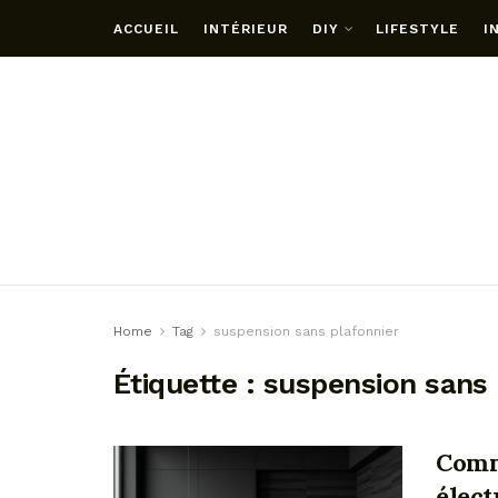
ACCUEIL
INTÉRIEUR
DIY
LIFESTYLE
I
Home
Tag
suspension sans plafonnier
Étiquette :
suspension sans 
Comm
élect