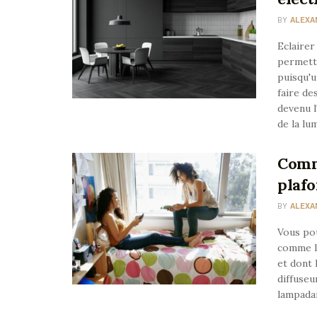
BY
ALEXA
Eclairer
permettr
puisqu'u
faire de
devenu l
de la lum
Comm
plafo
BY
ALEXA
Vous pou
comme le
et dont 
diffuseu
lampadai