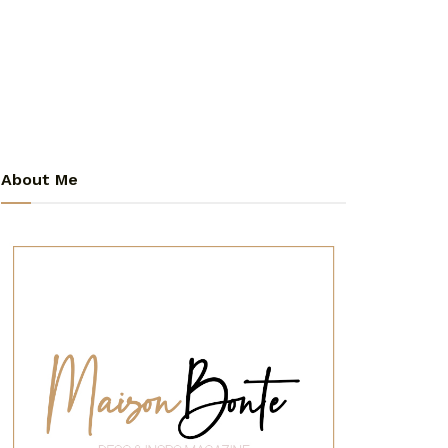
About Me