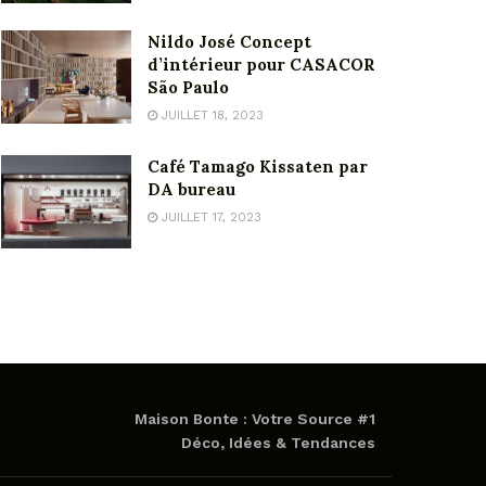
Nildo José Concept
d’intérieur pour CASACOR
São Paulo
JUILLET 18, 2023
Café Tamago Kissaten par
DA bureau
JUILLET 17, 2023
Maison Bonte : Votre Source #1
Déco, Idées & Tendances