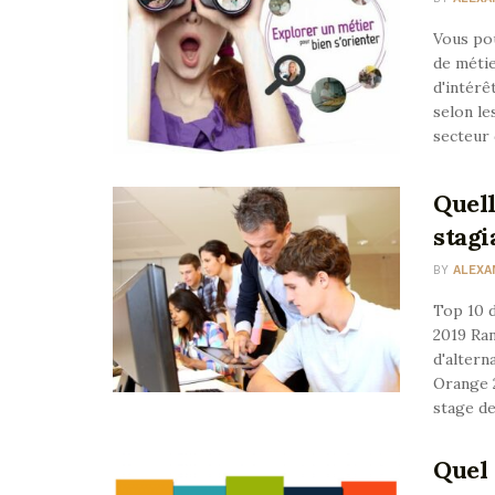
Vous pou
de métie
d'intérê
selon le
secteur 
Quell
stagi
BY
ALEXA
Top 10 d
2019 Ra
d'altern
Orange 2
stage de
Quel 