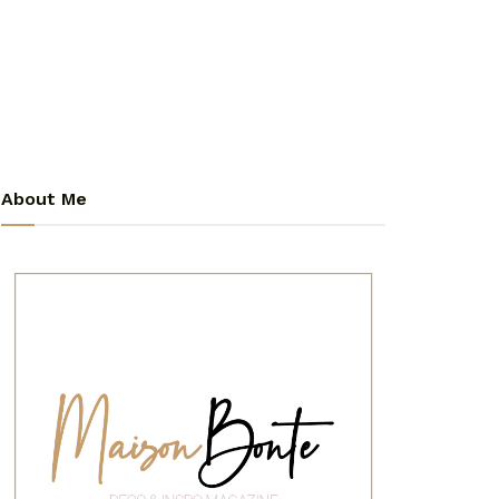
About Me