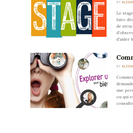
BY
ALEXA
Le stage
faire dé
de struc
d'observ
d'aider 
Comm
BY
ALEXA
Comment 
demandez
une pers
ou qui e
consulte