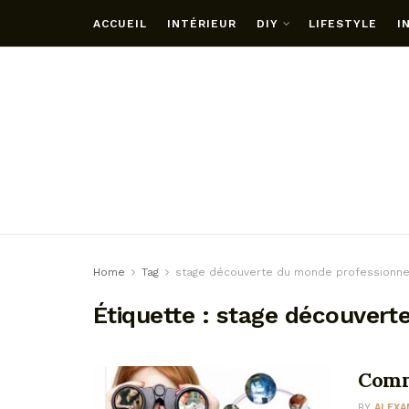
ACCUEIL
INTÉRIEUR
DIY
LIFESTYLE
I
Home
Tag
stage découverte du monde professionne
Étiquette :
stage découvert
Comm
BY
ALEXA