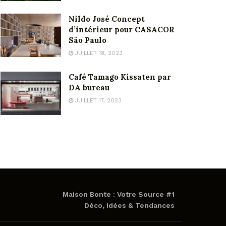
Nildo José Concept
d’intérieur pour CASACOR
São Paulo
JUILLET 18, 2023
Café Tamago Kissaten par
DA bureau
JUILLET 17, 2023
Maison Bonte : Votre Source #1
Déco, Idées & Tendances