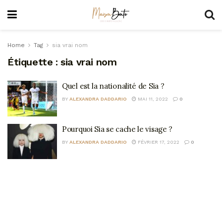
Home
Tag
sia vrai nom
Étiquette :
sia vrai nom
Quel est la nationalité de Sia ?
BY
ALEXANDRA DADDARIO
MAI 11, 2022
0
Pourquoi Sia se cache le visage ?
BY
ALEXANDRA DADDARIO
FÉVRIER 17, 2022
0