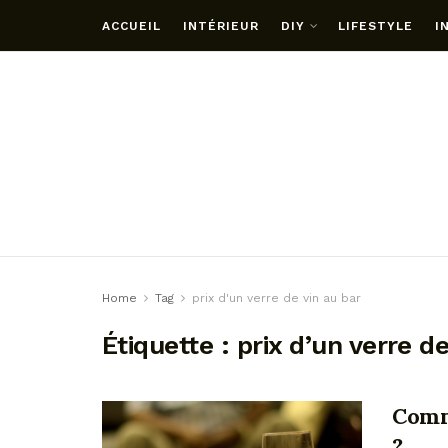
ACCUEIL
INTÉRIEUR
DIY
LIFESTYLE
I
Home
Tag
prix d'un verre de vin au bar
Étiquette :
prix d’un verre de
Comme
?