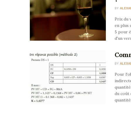
BY
ALEXA
Prix du 
en plus 
5 pour é
d'un ver
Comme
BY
ALEXA
Pour l'o
indirect
quantité
du coût 
quantité