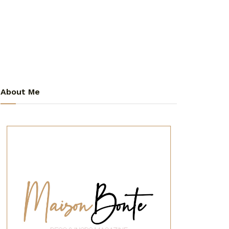
About Me