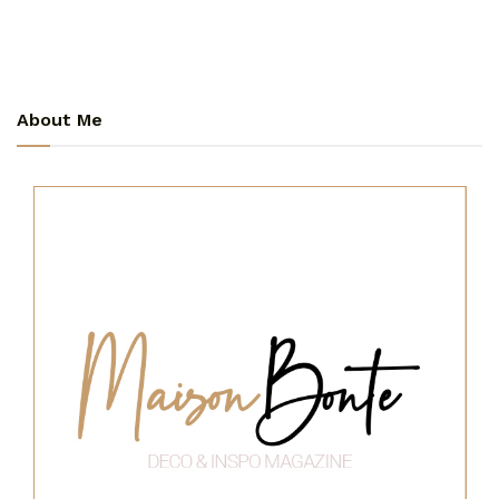
About Me