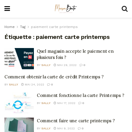
Home
Tag
paiement carte printemps
Étiquette :
paiement carte printemps
Quel magasin accepte le paiement en
plusieurs fois ?
BY
SALLY
MAI 29, 2022
0
Comment obtenir la carte de crédit Printemps ?
BY
SALLY
MAI 24, 2022
0
Comment fonctionne la carte Printemps ?
BY
SALLY
MAI 17, 2022
0
Comment faire une carte printemps ?
BY
SALLY
MAI 9, 2022
0