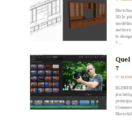
Sketchup
3D le pl
modélisa
métiers 
le desig
? ...
Quel 
?
BY
ALEXA
BLENDER 
jeu inté
principa
Comment 
SketchUp