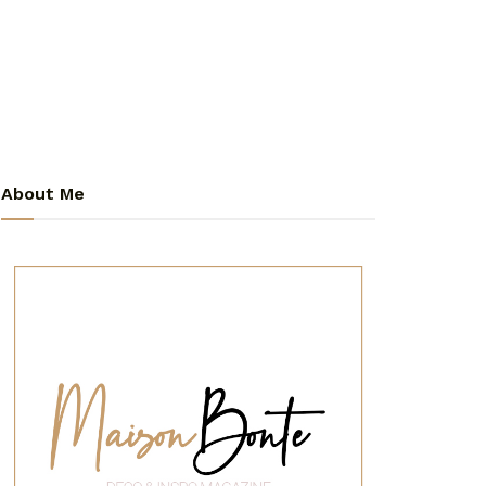
About Me