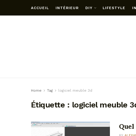
ACCUEIL
INTÉRIEUR
DIY
LIFESTYLE
I
Home
Tag
logiciel meuble 3d
Étiquette :
logiciel meuble 3
Quel 
BY
ALEXA