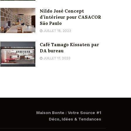
Nildo José Concept
d’intérieur pour CASACOR
São Paulo
JUILLET 18, 2023
Café Tamago Kissaten par
DA bureau
JUILLET 17, 2023
Maison Bonte : Votre Source #1
Déco, Idées & Tendances