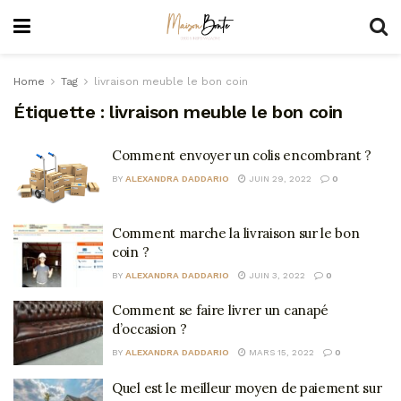
Home
Tag
livraison meuble le bon coin
Étiquette :
livraison meuble le bon coin
Comment envoyer un colis encombrant ?
BY
ALEXANDRA DADDARIO
JUIN 29, 2022
0
Comment marche la livraison sur le bon
coin ?
BY
ALEXANDRA DADDARIO
JUIN 3, 2022
0
Comment se faire livrer un canapé
d’occasion ?
BY
ALEXANDRA DADDARIO
MARS 15, 2022
0
Quel est le meilleur moyen de paiement sur