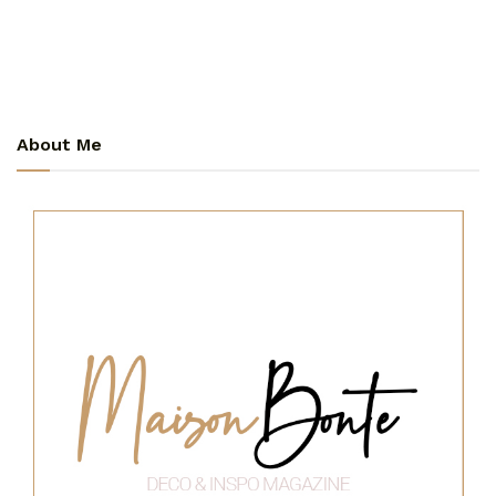
About Me