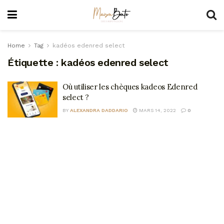
Home
Tag
kadéos edenred select
Étiquette :
kadéos edenred select
Où utiliser les chèques kadeos Edenred
select ?
BY
ALEXANDRA DADDARIO
MARS 14, 2022
0