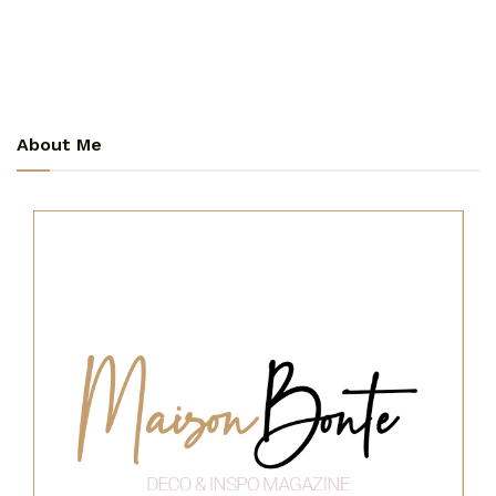
About Me