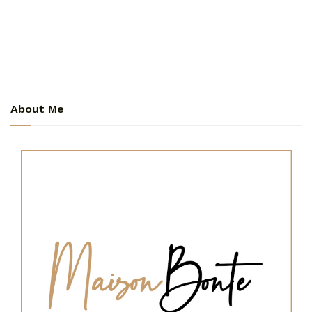
About Me