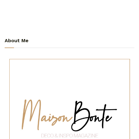
About Me