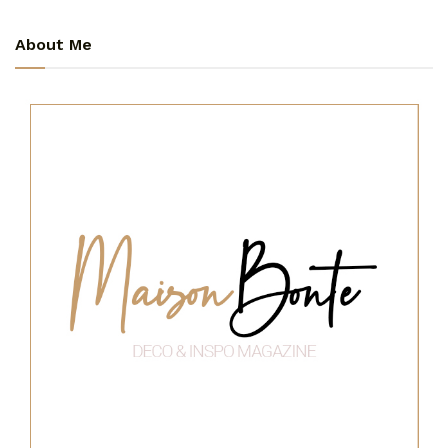
About Me