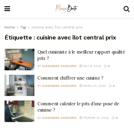
Home
Tag
cuisine avec îlot central prix
Étiquette :
cuisine avec îlot central prix
Quel cuisiniste à le meilleur rapport qualité
prix ?
BY
ALEXANDRA DADDARIO
MAI 8, 2022
0
Comment chiffrer une cuisine ?
BY
ALEXANDRA DADDARIO
MARS 24, 2022
0
Comment calculer le prix d’une pose de
cuisine ?
BY
ALEXANDRA DADDARIO
FÉVRIER 19, 2022
0