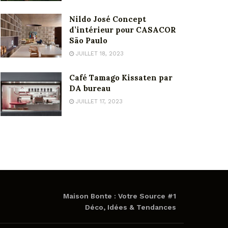
Nildo José Concept
d’intérieur pour CASACOR
São Paulo
JUILLET 18, 2023
Café Tamago Kissaten par
DA bureau
JUILLET 17, 2023
Maison Bonte : Votre Source #1
Déco, Idées & Tendances