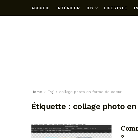
ACCUEIL
INTÉRIEUR
DIY
LIFESTYLE
I
Home
Tag
collage photo en forme de coeur
Étiquette :
collage photo en
Comm
?