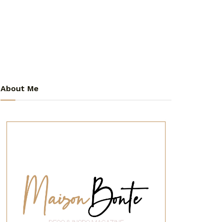
About Me