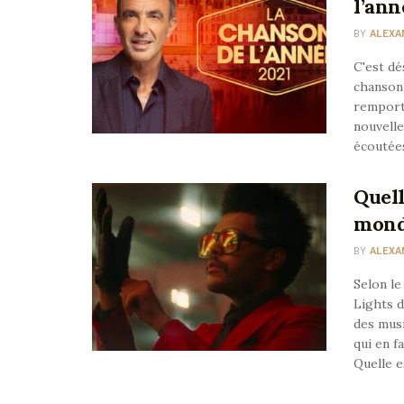
l’ann
BY
ALEXA
C'est dé
chanson 
remporté
nouvell
écoutées
Quell
mond
BY
ALEXA
Selon le
Lights 
des musi
qui en f
Quelle e