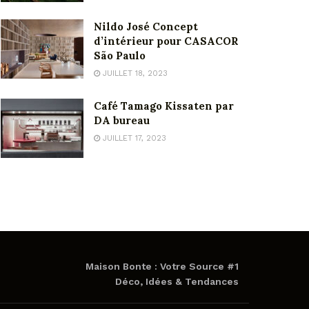
Nildo José Concept
d’intérieur pour CASACOR
São Paulo
JUILLET 18, 2023
Café Tamago Kissaten par
DA bureau
JUILLET 17, 2023
Maison Bonte : Votre Source #1
Déco, Idées & Tendances