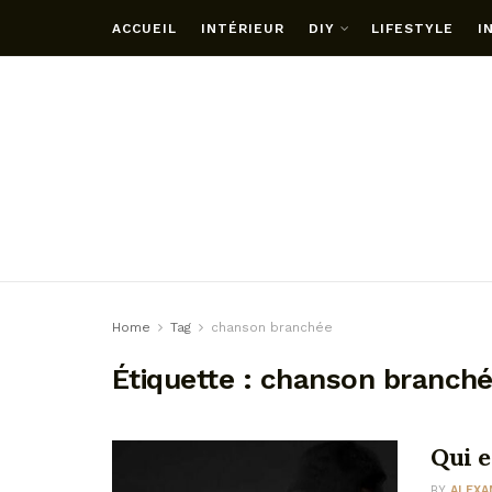
ACCUEIL
INTÉRIEUR
DIY
LIFESTYLE
I
Home
Tag
chanson branchée
Étiquette :
chanson branch
Qui e
BY
ALEXA