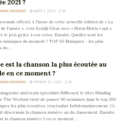
ée 2021 ?
NDRA DADDARIO
MARS 1, 2022
0
sormais officiel. A l'issue de cette nouvelle édition de « La
de l'année », c'est Kendji Girac avec « Maria Maria » qui a
 le prix grâce à vos votes. Ensuite, Quelles sont les
es musiques du moment ? TOP 50 Musiques - les plus
 du ...
e est la chanson la plus écoutée au
e en ce moment ?
NDRA DADDARIO
FÉVRIER 10, 2022
0
 magazine américain spécialisé Billboard, le titre Blinding
de The Weeknd vient de passer 90 semaines dans le top 100
ques les plus écoutées, réactualisé hebdomadairement. Ce
ait désormais la chanson numéro un du classement. Ensuite,
st la chanson numéro 1 en ce moment ...