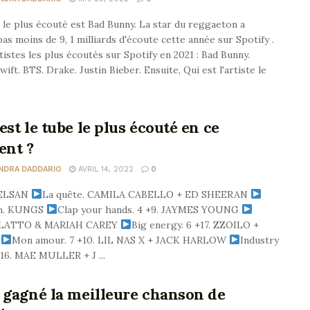
e le plus écouté est Bad Bunny. La star du reggaeton a
as moins de 9, 1 milliards d'écoute cette année sur Spotify .
artistes les plus écoutés sur Spotify en 2021 : Bad Bunny.
wift. BTS. Drake. Justin Bieber. Ensuite, Qui est l'artiste le
est le tube le plus écouté en ce
nt ?
NDRA DADDARIO
AVRIL 14, 2022
0
RELSAN
La quête. CAMILA CABELLO + ED SHEERAN
m. KUNGS
Clap your hands. 4 +9. JAYMES YOUNG
y. LATTO & MARIAH CAREY
Big energy. 6 +17. ZZOILO +
A
Mon amour. 7 +10. LIL NAS X + JACK HARLOW
Industry
+16. MAE MULLER + J ...
 gagné la meilleure chanson de