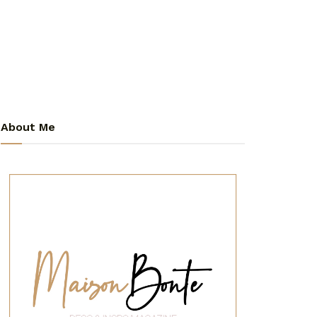
About Me