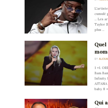
L'artist
cumulé p
... Les 
Taylor S
plus ...
Quel 
mome
BY
ALEXA
1 +1. O
Bam Ba
Infinit
AITAN
baby. 8 
Qui a