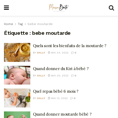
Home
Tag
bebe moutarde
Étiquette :
bebe moutarde
Quels sont les bienfaits de la moutarde ?
BY
SALLY
MAI 24, 2022
0
Quand donner du Kiri à bébé ?
BY
SALLY
MAI 20, 2022
0
Quel repas bébé 6 mois ?
BY
SALLY
MAI 12, 2022
0
Quand donner moutarde bébé ?