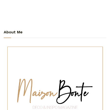
About Me