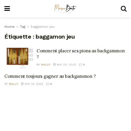
Home
Tag
baggamon jeu
Étiquette :
baggamon jeu
Comment placer ses pions au backgammon
?
BY
SALLY
MAI 20, 2022
0
Comment toujours gagner au backgammon ?
BY
SALLY
MAI 19, 2022
0