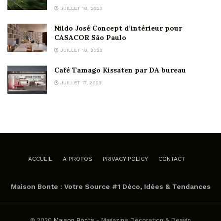
JUILLET 18, 2023
Nildo José Concept d’intérieur pour
CASACOR São Paulo
JUILLET 18, 2023
Café Tamago Kissaten par DA bureau
JUILLET 17, 2023
ACCUEIL
A PROPOS
PRIVACY POLICY
CONTACT
Maison Bonte : Votre Source #1 Déco, Idées & Tendances
© 2020
Maison Bonte
- Magazine Décoration & Design