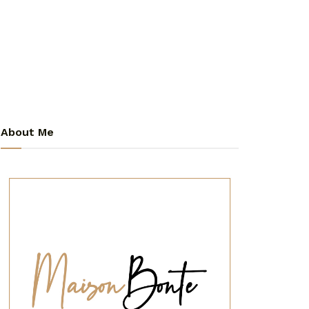
About Me