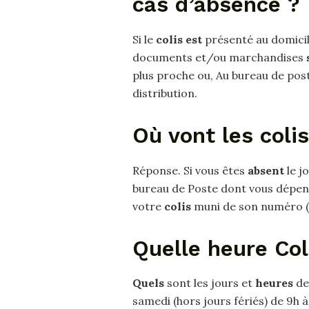
cas d’absence ?
Si le
colis est
présenté au domicil
documents et/ou marchandises
plus proche ou, Au bureau de pos
distribution.
Où vont les coli
Réponse. Si vous êtes
absent
le j
bureau de Poste dont vous dépend
votre
colis
muni de son numéro (ty
Quelle heure Col
Quels
sont les jours et
heures
de
samedi (hors jours fériés) de 9h à