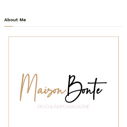
About Me