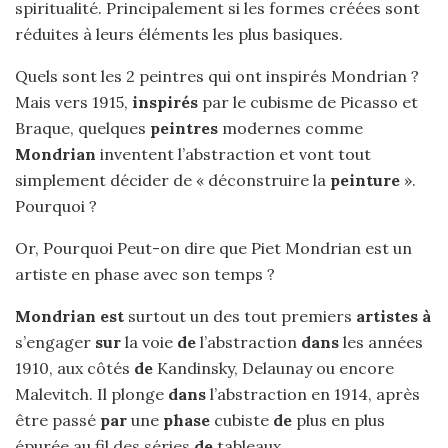
spiritualité. Principalement si les formes créées sont
réduites à leurs éléments les plus basiques.
Quels sont les 2 peintres qui ont inspirés Mondrian ?
Mais vers 1915,
inspirés
par le cubisme de Picasso et
Braque, quelques
peintres
modernes comme
Mondrian
inventent l’abstraction et vont tout
simplement décider de « déconstruire la
peinture
».
Pourquoi ?
Or, Pourquoi Peut-on dire que Piet Mondrian est un
artiste en phase avec son temps ?
Mondrian est
surtout un des tout premiers
artistes à
s’engager
sur
la voie
de
l’abstraction
dans
les années
1910, aux côtés
de
Kandinsky, Delaunay ou encore
Malevitch. Il plonge
dans
l’abstraction en 1914, après
être passé
par
une
phase
cubiste
de
plus en plus
épurée au fil des séries
de
tableaux.