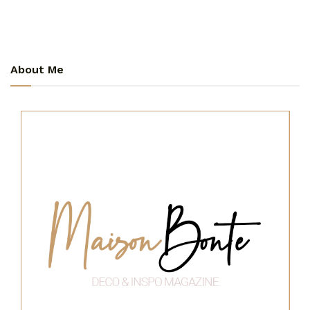
About Me