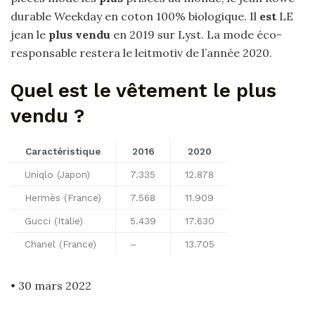
durable Weekday en coton 100% biologique. Il
est
LE
jean le
plus vendu
en 2019 sur Lyst. La mode éco-
responsable restera le leitmotiv de l’année 2020.
Quel est le vêtement le plus
vendu ?
Caractéristique
2016
2020
Uniqlo (Japon)
7.335
12.878
Hermès (France)
7.568
11.909
Gucci (Italie)
5.439
17.630
Chanel (France)
–
13.705
• 30 mars 2022