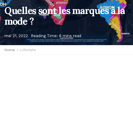
Quelles sont les marques à la
mode ?
mai 21, 2022
Reading Time: 6 mins read
Home
Lifestyle