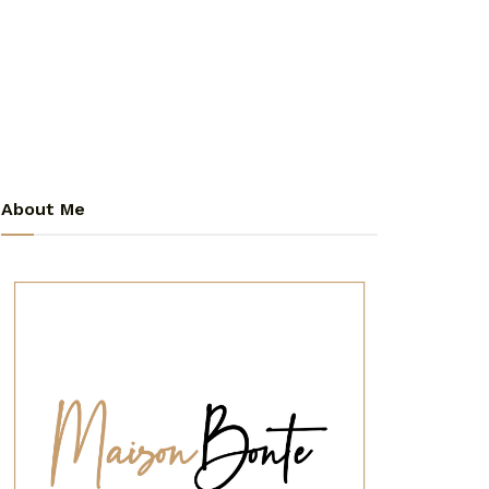
About Me