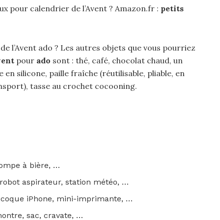
ux pour calendrier de l’Avent ? Amazon.fr :
petits
e l’Avent ado ? Les autres objets que vous pourriez
vent
pour
ado
sont : thé, café, chocolat chaud, un
n silicone, paille fraîche (réutilisable, pliable, en
ansport), tasse au crochet cocooning.
pompe à bière, …
robot aspirateur, station météo, …
, coque iPhone, mini-imprimante, …
montre, sac, cravate, …