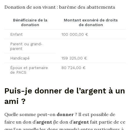
Donation de son vivant : barème des abattements
Bénéficiaire de la
Montant
exonéré de droits
donation
de
donation
Enfant
100 000,00 €
Parent ou grand-
parent
Handicapé
159 325,00 €
Époux et partenaire
80 724,00 €
de PACS
Puis-je donner de l’argent à un
ami ?
Quelle somme peut-on
donner
? Il est possible de
faire un don d’
argent
(le don d’
argent
fait partie de ce
que l’on appelle les dons manuels) entre particuliers à