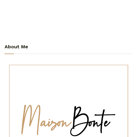
About Me