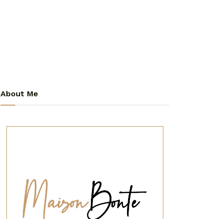
About Me