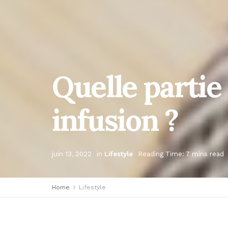
Quelle partie
infusion ?
juin 13, 2022
in
Lifestyle
Reading Time: 7 mins read
Home
Lifestyle