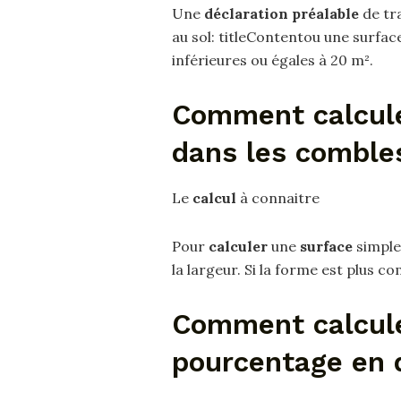
Une
déclaration préalable
de tra
au sol: titleContentou une surfac
inférieures ou égales à 20 m².
Comment calcule
dans les comble
Le
calcul
à connaitre
Pour
calculer
une
surface
simple 
la largeur. Si la forme est plus c
Comment calcule
pourcentage en 