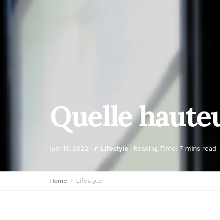
Quelle hauteu
juin 15, 2022
in
Lifestyle
Reading Time: 7 mins read
Home
Lifestyle