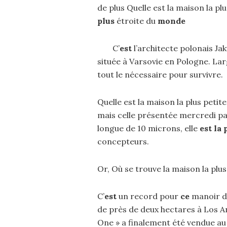
de plus Quelle est la maison la p
plus
étroite du
monde
C’
est
l’architecte polonais Ja
située à Varsovie en Pologne. L
tout le nécessaire pour survivre.
Quelle est la maison la plus pet
mais celle présentée mercredi par
longue de 10 microns, elle
est la
concepteurs.
Or, Où se trouve la maison la pl
C’
est
un record pour
ce
manoir de
de près de deux hectares à Los A
One » a finalement été vendue au p