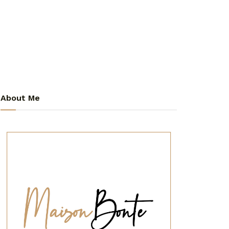
About Me