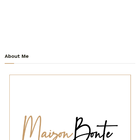
About Me