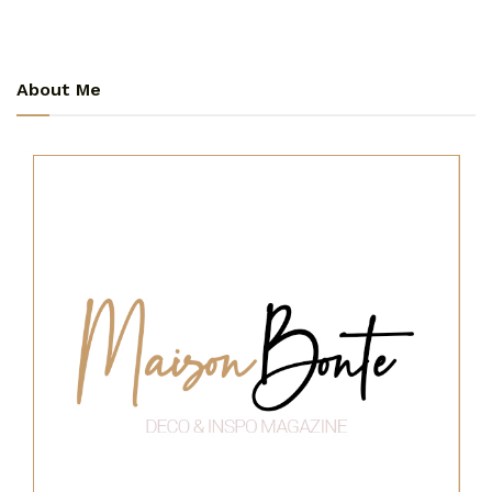
About Me