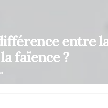
différence entre l
la faïence ?
ad