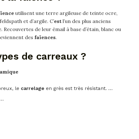
aïence
utilisent une terre argileuse de teinte ocre,
eldspath et d’argile. C’
est
l’un des plus anciens
Recouvertes de leur émail à base d’étain, blanc ou
 deviennent des
faïences
.
ypes de carreaux ?
éramique
oreux, le
carrelage
en grès est très résistant. …
 …