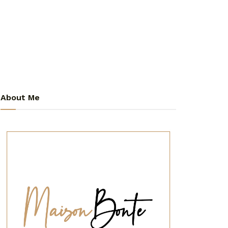
About Me