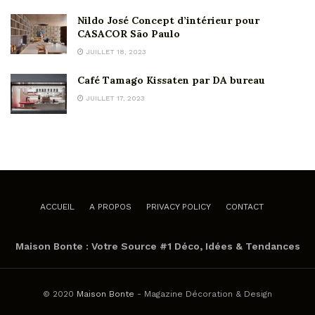
Nildo José Concept d’intérieur pour
CASACOR São Paulo
JUILLET 18, 2023
Café Tamago Kissaten par DA bureau
JUILLET 17, 2023
ACCUEIL
A PROPOS
PRIVACY POLICY
CONTACT
Maison Bonte : Votre Source #1 Déco, Idées & Tendances
© 2020
Maison Bonte
- Magazine Décoration & Design