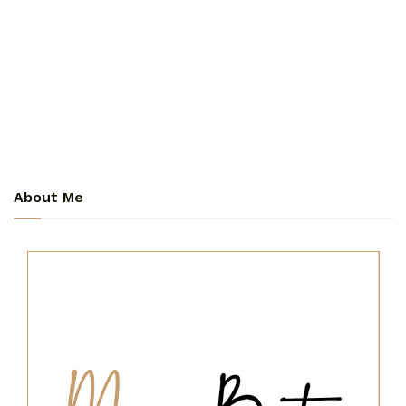
About Me