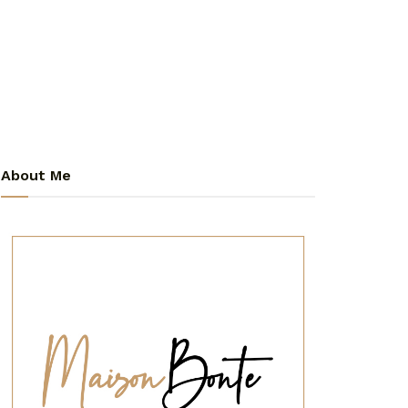
About Me