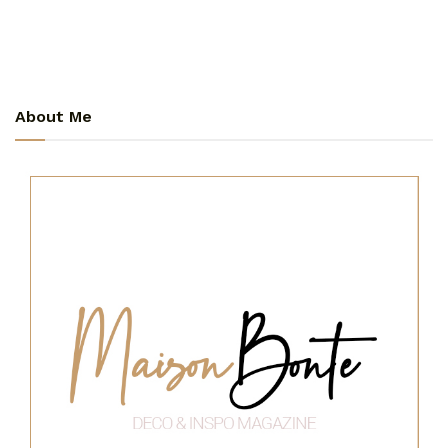
About Me