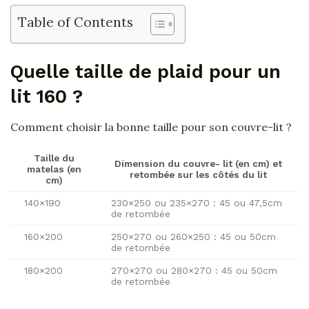
Table of Contents
Quelle taille de plaid pour un
lit 160 ?
Comment choisir la bonne taille pour son couvre-lit ?
Taille
du
Dimension du couvre-
lit
(en cm) et
matelas (en
retombée sur les côtés du
lit
cm)
140×190
230×250 ou 235×270 : 45 ou 47,5cm
de retombée
160×200
250×270 ou 260×250 : 45 ou 50cm
de retombée
180×200
270×270 ou 280×270 : 45 ou 50cm
de retombée