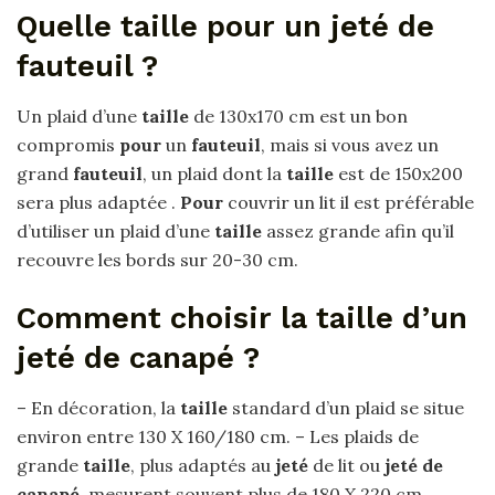
Quelle taille pour un jeté de
fauteuil ?
Un plaid d’une
taille
de 130х170 cm est un bon
compromis
pour
un
fauteuil
, mais si vous avez un
grand
fauteuil
, un plaid dont la
taille
est de 150х200
sera plus adaptée .
Pour
couvrir un lit il est préférable
d’utiliser un plaid d’une
taille
assez grande afin qu’il
recouvre les bords sur 20-30 cm.
Comment choisir la taille d’un
jeté de canapé ?
– En décoration, la
taille
standard d’un plaid se situe
environ entre 130 X 160/180 cm. – Les plaids de
grande
taille
, plus adaptés au
jeté
de lit ou
jeté de
canapé
, mesurent souvent plus de 180 X 220 cm.