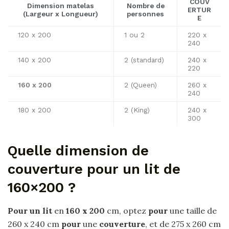
COUV
Dimension matelas
Nombre de
ERTUR
(Largeur x Longueur)
personnes
E
120 x 200
1 ou 2
220 x
240
140 x 200
2 (standard)
240 x
220
160 x 200
2 (Queen)
260 x
240
180 x 200
2 (King)
240 x
300
Quelle dimension de
couverture pour un lit de
160×200 ?
Pour un lit
en
160 x 200
cm, optez
pour
une taille de
260 x 240 cm
pour
une
couverture
, et de 275 x 260 cm