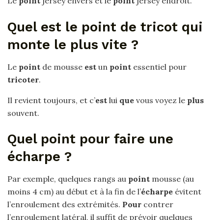
Le
point
jersey envers et le
point
jersey endroit.
Quel est le point de tricot qui
monte le plus vite ?
Le
point
de mousse
est
un
point
essentiel pour
tricoter
.
Il revient toujours, et c’
est
lui
que
vous voyez le
plus
souvent.
Quel point pour faire une
écharpe ?
Par exemple, quelques rangs au
point
mousse (au
moins 4 cm) au début et à la fin de l’
écharpe
évitent
l’enroulement des extrémités.
Pour
contrer
l’enroulement latéral, il suffit de prévoir quelques