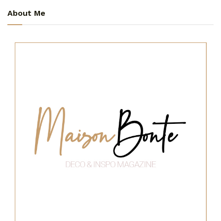
About Me