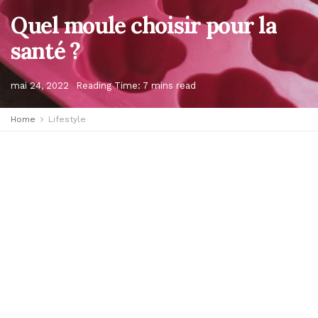
Quel moule choisir pour la
santé ?
mai 24, 2022
Reading Time: 7 mins read
Home
Lifestyle