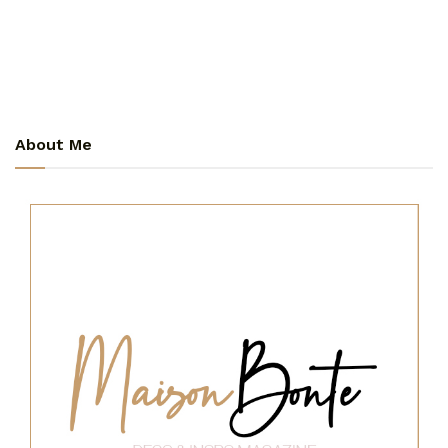
About Me