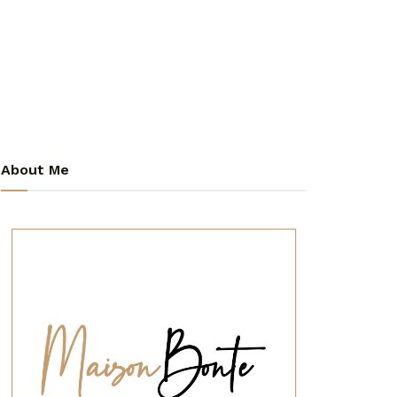
About Me