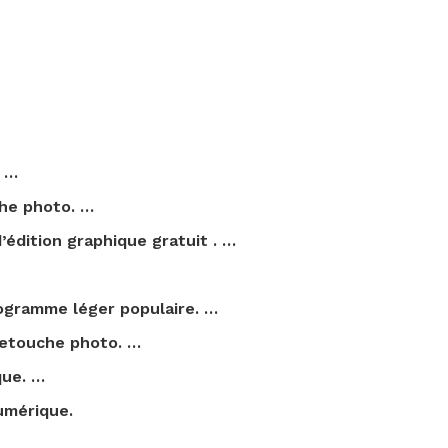
. …
he photo. …
’édition graphique
gratuit
. …
ogramme léger populaire. …
etouche photo. …
que. …
umérique.