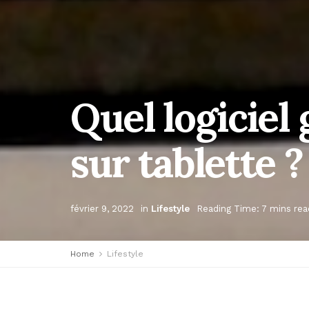
Quel logiciel
sur tablette ?
février 9, 2022
in
Lifestyle
Reading Time: 7 mins rea
Home
Lifestyle