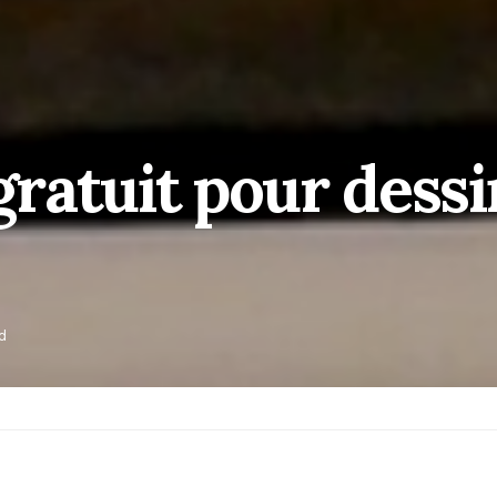
 gratuit pour dess
d