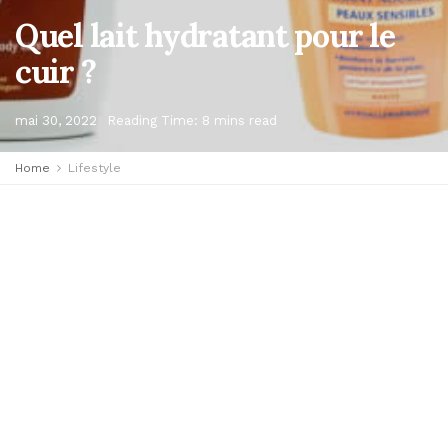
Quel lait hydratant pour le
cuir ?
mai 30, 2022
Reading Time: 8 mins read
Home
Lifestyle