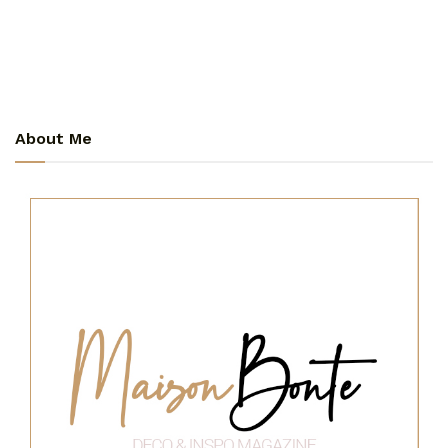
About Me