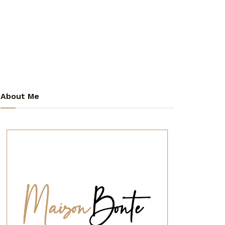
About Me