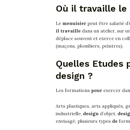
Où il travaille l
Le
menuisier
peut être salarié d
il travaille
dans un atelier, sur un
déplace souvent et exerce en col
(maçons, plombiers, peintres).
Quelles Etudes p
design ?
Les formations
pour
exercer dans
Arts plastiques, arts appliqués, 
industrielle,
design
d’objet,
desi
envisagé, plusieurs types
de
forma