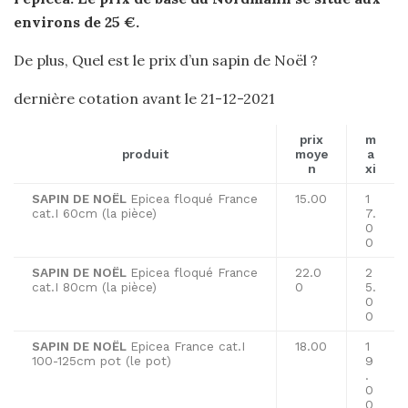
environs de 25 €.
De plus, Quel est le prix d’un sapin de Noël ?
dernière cotation avant le 21-12-2021
prix
m
produit
moye
a
n
xi
SAPIN DE NOËL
Epicea floqué France
15.00
1
cat.I 60cm (la pièce)
7.
0
0
SAPIN DE NOËL
Epicea floqué France
22.0
2
cat.I 80cm (la pièce)
0
5.
0
0
SAPIN DE NOËL
Epicea France cat.I
18.00
1
100-125cm pot (le pot)
9
.
0
0