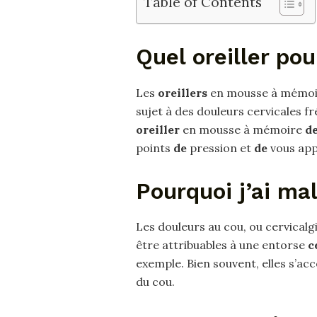
Table of Contents
Quel oreiller pou
Les
oreillers
en mousse à mémo
sujet à des douleurs cervicales f
oreiller
en mousse à mémoire
d
points
de
pression et
de
vous app
Pourquoi j’ai mal
Les douleurs au cou, ou cervicalgi
être attribuables à une entorse
c
exemple. Bien souvent, elles s’a
du cou.