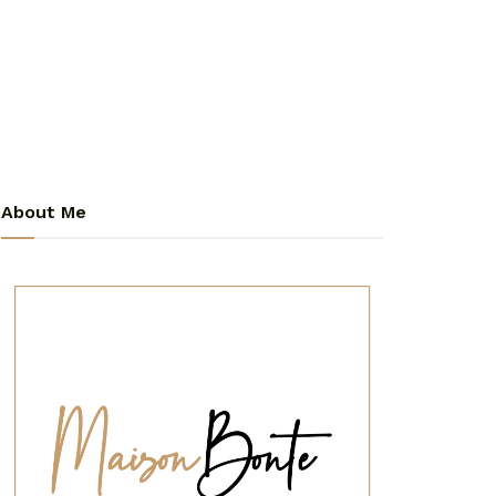
About Me