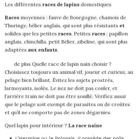
Les différentes
races de lapins
domestiques
Races
moyennes : fauve de Bourgogne, chamois de
Thuringe, bélier anglais, qui sont plus résistants
et
solides que les petites
races
. Petites
races
: papillon
anglais, chinchilla, petit Bélier, zibeline, qui sont plus
adaptées
aux enfants
.
de plus Quelle race de lapin nain choisir ?
Choisissez toujours un animal vif, joueur et curieux, au
pelage bien brillant. Évitez les sujets prostrés,
larmoyants, isolés. Le nez ne doit pas couler, et
l’arrière train ne doit pas être souillé. Vérifiez aussi
que le pelage soit exempt de parasites ou de croûtes
et qu’il ne comporte pas de zones dégarnies.
Quel lapin pour intérieur ?
La race naine
L’Hermine ou le Polonais. Il possède des poils