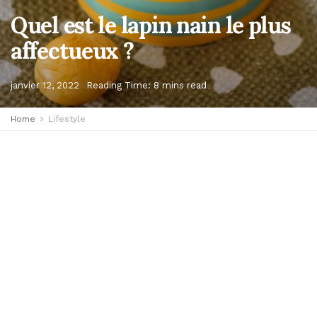
Quel est le lapin nain le plus
affectueux ?
janvier 12, 2022
Reading Time: 8 mins read
Home
Lifestyle