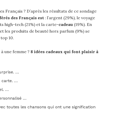
des Français ? D’après les résultats de ce sondage
érés des Français est
: l’argent (29%), le voyage
ts high-tech (21%) et la carte-
cadeau
(19%). En
et les produits de beauté hors parfum (9%) se
 top 10.
ir à une femme ?
8 idées
cadeaux
qui font
plaisir à
urprise. …
e carte. …
el. …
ersonnalisé …
vec toutes les chansons qui ont une signification