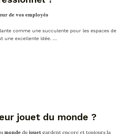
œur de vos employés
e plante comme une succulente pour les espaces de
t une excellente idée. …
leur jouet du monde ?
du
monde
du
jouet
gardent encore et toujours la