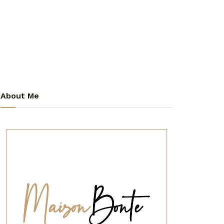
About Me