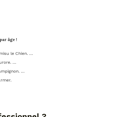
par âge !
amisu le Chien. …
urore. …
hampignon. …
armer.
fessionnel ?