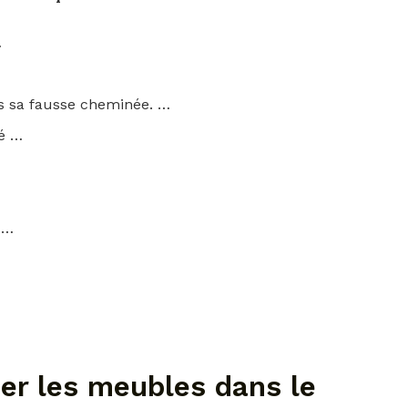
…
ns sa fausse cheminée. …
é …
 …
r les meubles dans le