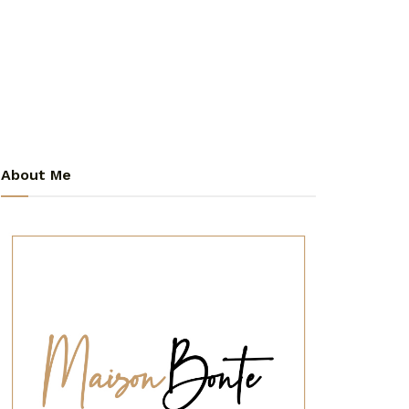
About Me