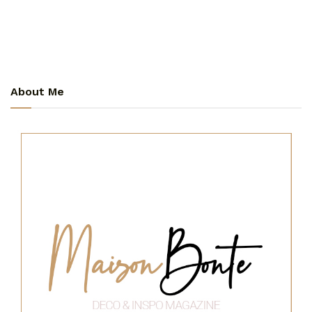
About Me