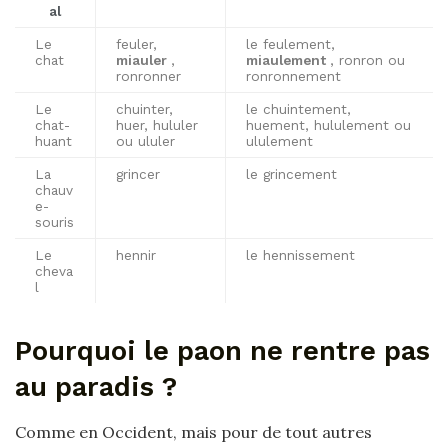
al
Le
feuler,
le feulement,
chat
miauler
,
miaulement
, ronron ou
ronronner
ronronnement
Le
chuinter,
le chuintement,
chat-
huer, hululer
huement, hululement ou
huant
ou ululer
ululement
La
grincer
le grincement
chauv
e-
souris
Le
hennir
le hennissement
cheva
l
Pourquoi le paon ne rentre pas
au paradis ?
Comme en Occident, mais pour de tout autres