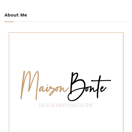
About Me