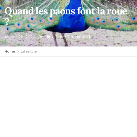
Quand les paons font la roue
?
février 26, 2022
Reading Time: 7 mins read
Home
Lifestyle