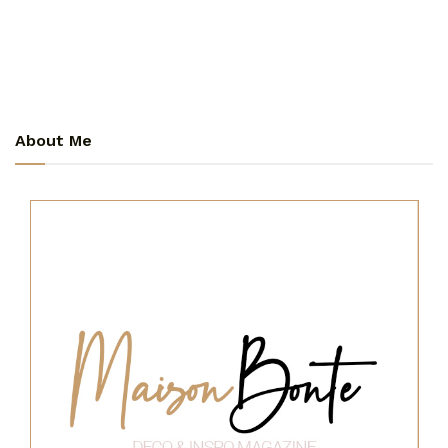
About Me