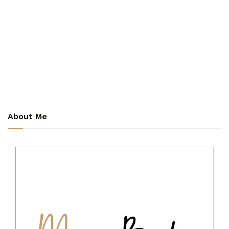
About Me